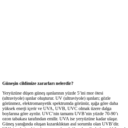
Güneşin cildimize zararları nelerdir?
Yeryüzüne düşen güneş ışınlarının yüzde 5’ini mor ötesi
(ultraviyole) ışınlar oluşturur. UV (ultraviyole) ışınları; gözle
görünmez, elektromanyetik spektrumda görünür, ışığa göre daha
yüksek enerji içerir ve UVA, UVB, UVC olmak üzere dalga
boylarına göre ayrılır. UVC’nin tamamı UVB’nin yüzde 70-90’ı
ozon tabakası tarafından emilir. UVA ise yeryüzüne kadar ulaşır.
Güneş yanığında oluşan kızarıklıktan asıl sorumlu olan UVB’dir.