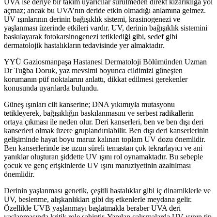
UVA ise deriye bir takım uyarıcılar sürülmeden direkt kızarıklığa yol
açmaz; ancak bu UVA’nın deride etkin olmadığı anlamına gelmez.
UV ışınlarının derinin bağışıklık sistemi, krasinogenezi ve
yaşlanması üzerinde etkileri vardır. UV, derinin bağışıklık sistemini
baskılayarak fotokarsinogenezi tetiklediği gibi, sedef gibi
dermatolojik hastalıkların tedavisinde yer almaktadır.
YYÜ Gaziosmanpaşa Hastanesi Dermatoloji Bölümünden Uzman
Dr Tuğba Doruk, yaz mevsimi boyunca cildimizi güneşten
korumanın püf noktalarını anlattı, dikkat edilmesi gerekenler
konusunda uyarılarda bulundu.
Güneş ışınları cilt kanserine; DNA yıkımıyla mutasyonu
tetikleyerek, bağışıklığın baskılanmasını ve serbest radikallerin
ortaya çıkması ile neden olur. Deri kanserleri, ben ve ben dışı deri
kanserleri olmak üzere gruplandırılabilir. Ben dışı deri kanserlerinin
gelişiminde hayat boyu maruz kalınan toplam UV dozu önemlidir.
Ben kanserlerinde ise uzun süreli temastan çok tekrarlayıcı ve ani
yanıklar oluşturan şiddette UV ışını rol oynamaktadır. Bu sebeple
çocuk ve genç erişkinlerde UV ışını maruziyetinin azaltılması
önemlidir.
Derinin yaşlanması genetik, çeşitli hastalıklar gibi iç dinamiklerle ve
UV, beslenme, alışkanlıkları gibi dış etkenlerle meydana gelir.
Özellikle UVB yaşlanmayı başlatmakla beraber UVA deri
yaşlanmasında kritik role sahiptir. Yapılan çalışmalarda UV ışının tip