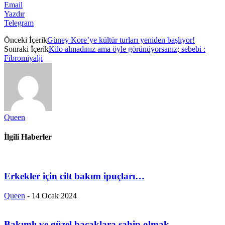
Email
Yazdır
Telegram
Önceki İçerik
Güney Kore’ye kültür turları yeniden başlıyor!
Sonraki İçerik
Kilo almadınız ama öyle görünüyorsanız; sebebi :
Fibromiyalji
Queen
İlgili Haberler
Erkekler için cilt bakım ipuçları…
Queen
-
14 Ocak 2024
Bakımlı ve güzel bacaklara sahip olmak…