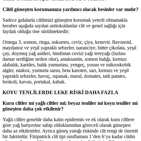
Cildi güneşten korumamıza yardımcı olacak besinler var mıdır?
Sadece gıdalarla cildimizi güneşten korumak yeterli olmamakla
beraber aşağıda sayılan antioksidanlar cilt ve genel sağlığı için
faydalı olduğu öne sürülmektedir:
Omega 3, somon, ringa, uskumru, ceviz, çiya, kenevir, flavonoid,
maydanoz ve yeşil yapraklı sebzeler, naranciye, bitter çikolata, yeşil
çay, doymuş yağ asitleri, hindistan cevizi yağı tereyağı (fazlası
damar sertliğine neden olur), astaksantin, somon balığı, kırmızı
alabalık, karides, balık yumurtası, yengeç, yosun ve mikroskobik
algler, ıstakoz, yumurta sarısı, beta karoten, sarı, kırmızı ve yeşil
yapraklı sebzeler, havuç, ıspanak, marul, domates, tatlı patates,
brokoli, kavun, portakal, kabak.
KOYU TENLİLERDE LEKE RİSKİ DAHA FAZLA
Kuru ciltler mi yağlı ciltler mi; beyaz tenliler mi koyu tenliler mi
güneşten daha çok etkilenir?
Yağlı ciltler genelde daha kalın epidermis ve ek olarak kuru ciltlere
göre yağ bariyerine sahip olduklarından göreceli olarak güneşten
daha az etkilenirler. Ayrıca güneş yanığı riskinde cilt rengi de önemli
bir faktördür. Fitzpatrick cilt tipi sınıflaması 1’den 6’ya kadar cildin