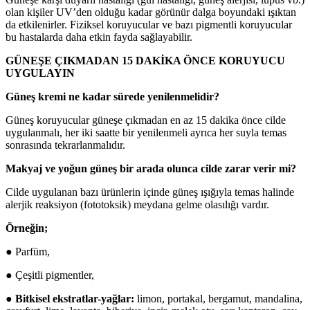
olan kişiler UV’den olduğu kadar görünür dalga boyundaki ışıktan
da etkilenirler. Fiziksel koruyucular ve bazı pigmentli koruyucular
bu hastalarda daha etkin fayda sağlayabilir.
GÜNEŞE ÇIKMADAN 15 DAKİKA ÖNCE KORUYUCU
UYGULAYIN
Güneş kremi ne kadar sürede yenilenmelidir?
Güneş koruyucular güneşe çıkmadan en az 15 dakika önce cilde
uygulanmalı, her iki saatte bir yenilenmeli ayrıca her suyla temas
sonrasında tekrarlanmalıdır.
Makyaj ve yoğun güneş bir arada olunca cilde zarar verir mi?
Cilde uygulanan bazı ürünlerin içinde güneş ışığıyla temas halinde
alerjik reaksiyon (fototoksik) meydana gelme olasılığı vardır.
Örneğin;
● Parfüm,
● Çeşitli pigmentler,
● Bitkisel ekstratlar-yağlar:
limon, portakal, bergamut, mandalina,