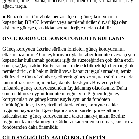
greyfurt, lime, lavanta, biberiye, incir, melek otu, sarı kantaron, çay
ağacı, tarçın,
● Benzofenon türevi oksibenzon içeren güneş koruyucuları,
kapatıcılar, BB/CC kremler veya nemlendiriciler duyarlılığı olan
kişilerde güneşe çıkıldıktan sonra alerjiye neden olabilir.
ÖNCE KORUYUCU SONRA FONDÖTEN KULLANIN
Güneş koruyucu üzerine sürülen fondoten güneş koruyucunun
etkisini azaltır mı? Güneş koruyucuyla beraber fondoten veya çeşitli
kapatıcılar kullanmak görünür ışığı da süzeceğinden çok daha etkili
sonuç sağlayacaktır. En iyi sonucu elde edebilmek için herhangi bir
nemlendirici, cilt bakım ürünü veya kapatıcı uygulanmadan, temiz
cilt üzerine tüm yüzünüze yedirerek güneş koruyucu sürün ve cilde
tam nüfuz etmesi için birkaç dakika bekleyin. Böylece yeterli
miktarda güneş koruyucusundan faydalanmış olacaksınız. Daha
sonra cildinize uygun fondoteni uygulayın. Pigmentli güneş
koruyucuları ve güneş korucusuyla aynı anda fondoten
sürüldüğünde eşit ve yeterli miktarda güneş koruyucu cilde
uygulanmayacaktır. Eğer dışarıda uzun süreler güneş altında
kalacaksanız, güneş koruyucunuzu tekrar makyajınızın üzerine
uygulamaktan çekinmeyin. Cildinizi kanserden korumak, kusursuz
fondötenden daha önemlidir.
CİLD SAĞLIĞI İÇİN BALIĞI BOL TÜKETİN