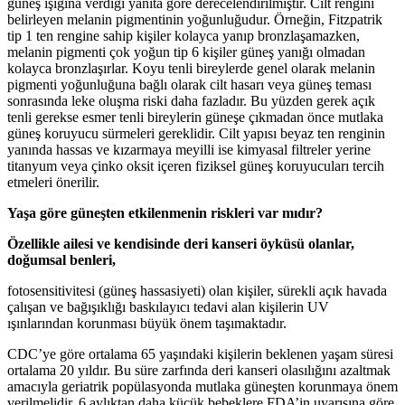
güneş ışığına verdiği yanıta göre derecelendirilmiştir. Cilt rengini
belirleyen melanin pigmentinin yoğunluğudur. Örneğin, Fitzpatrik
tip 1 ten rengine sahip kişiler kolayca yanıp bronzlaşamazken,
melanin pigmenti çok yoğun tip 6 kişiler güneş yanığı olmadan
kolayca bronzlaşırlar. Koyu tenli bireylerde genel olarak melanin
pigmenti yoğunluğuna bağlı olarak cilt hasarı veya güneş teması
sonrasında leke oluşma riski daha fazladır. Bu yüzden gerek açık
tenli gerekse esmer tenli bireylerin güneşe çıkmadan önce mutlaka
güneş koruyucu sürmeleri gereklidir. Cilt yapısı beyaz ten renginin
yanında hassas ve kızarmaya meyilli ise kimyasal filtreler yerine
titanyum veya çinko oksit içeren fiziksel güneş koruyucuları tercih
etmeleri önerilir.
Yaşa göre güneşten etkilenmenin riskleri var mıdır?
Özellikle ailesi ve kendisinde deri kanseri öyküsü olanlar,
doğumsal benleri,
fotosensitivitesi (güneş hassasiyeti) olan kişiler, sürekli açık havada
çalışan ve bağışıklığı baskılayıcı tedavi alan kişilerin UV
ışınlarından korunması büyük önem taşımaktadır.
CDC’ye göre ortalama 65 yaşındaki kişilerin beklenen yaşam süresi
ortalama 20 yıldır. Bu süre zarfında deri kanseri olasılığını azaltmak
amacıyla geriatrik popülasyonda mutlaka güneşten korunmaya önem
verilmelidir. 6 aylıktan daha küçük bebeklere FDA’in uyarısına göre