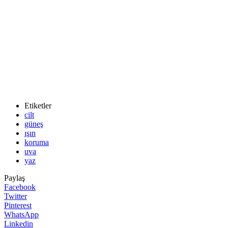
Etiketler
cilt
güneş
ışın
koruma
uva
yaz
Paylaş
Facebook
Twitter
Pinterest
WhatsApp
Linkedin