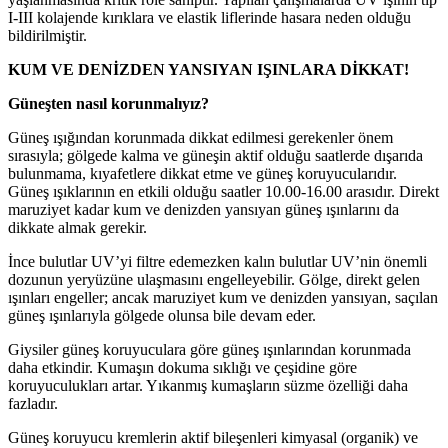
I-III kolajende kırıklara ve elastik liflerinde hasara neden olduğu
bildirilmiştir.
KUM VE DENİZDEN YANSIYAN IŞINLARA DİKKAT!
Güneşten nasıl korunmalıyız?
Güneş ışığından korunmada dikkat edilmesi gerekenler önem
sırasıyla; gölgede kalma ve güneşin aktif olduğu saatlerde dışarıda
bulunmama, kıyafetlere dikkat etme ve güneş koruyucularıdır.
Güneş ışıklarının en etkili olduğu saatler 10.00-16.00 arasıdır. Direkt
maruziyet kadar kum ve denizden yansıyan güneş ışınlarını da
dikkate almak gerekir.
İnce bulutlar UV’yi filtre edemezken kalın bulutlar UV’nin önemli
dozunun yeryüzüne ulaşmasını engelleyebilir. Gölge, direkt gelen
ışınları engeller; ancak maruziyet kum ve denizden yansıyan, saçılan
güneş ışınlarıyla gölgede olunsa bile devam eder.
Giysiler güneş koruyuculara göre güneş ışınlarından korunmada
daha etkindir. Kumaşın dokuma sıklığı ve çeşidine göre
koruyuculukları artar. Yıkanmış kumaşların süzme özelliği daha
fazladır.
Güneş koruyucu kremlerin aktif bileşenleri kimyasal (organik) ve