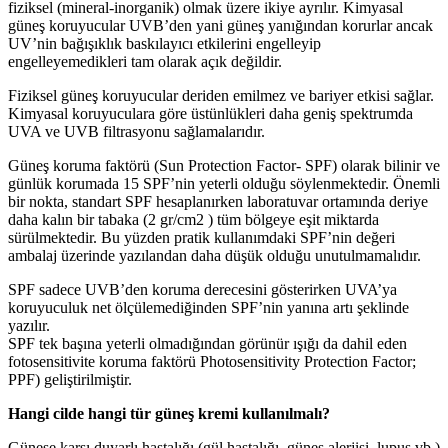
fiziksel (mineral-inorganik) olmak üzere ikiye ayrılır. Kimyasal
güneş koruyucular UVB’den yani güneş yanığından korurlar ancak
UV’nin bağışıklık baskılayıcı etkilerini engelleyip
engelleyemedikleri tam olarak açık değildir.
Fiziksel güneş koruyucular deriden emilmez ve bariyer etkisi sağlar.
Kimyasal koruyuculara göre üstünlükleri daha geniş spektrumda
UVA ve UVB filtrasyonu sağlamalarıdır.
Güneş koruma faktörü (Sun Protection Factor- SPF) olarak bilinir ve
günlük korumada 15 SPF’nin yeterli olduğu söylenmektedir. Önemli
bir nokta, standart SPF hesaplanırken laboratuvar ortamında deriye
daha kalın bir tabaka (2 gr/cm2 ) tüm bölgeye eşit miktarda
sürülmektedir. Bu yüzden pratik kullanımdaki SPF’nin değeri
ambalaj üzerinde yazılandan daha düşük olduğu unutulmamalıdır.
SPF sadece UVB’den koruma derecesini gösterirken UVA’ya
koruyuculuk net ölçülemediğinden SPF’nin yanına artı şeklinde
yazılır.
SPF tek başına yeterli olmadığından görünür ışığı da dahil eden
fotosensitivite koruma faktörü Photosensitivity Protection Factor;
PPF) geliştirilmiştir.
Hangi cilde hangi tür güneş kremi kullanılmalı?
Güneşe karşı duyarlı hastalığı (gül hastalığı, güneş alerjisi, lupus vb.)