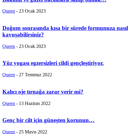
Queen
-
23 Ocak 2023
Doğum sonrasında kısa bir sürede formunuza nasıl
kavuşabilirsiniz?
Queen
-
23 Ocak 2023
Yüz yogası egzersizleri cildi gençleştiriyor.
Queen
-
27 Temmuz 2022
Kalıcı oje tırnağa zarar verir mi?
Queen
-
13 Haziran 2022
Genç bir cilt için güneşten korunun…
Queen
-
25 Mayıs 2022