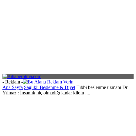
- Reklam -
Ana Sayfa
Saglıklı Beslenme & Diyet
Tıbbi beslenme uzmanı Dr
Yılmaz : İnsanlık hiç olmadığı kadar kilolu ,...