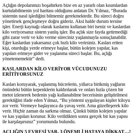
Açlığın depolarımızı boşaltırken bize en az yararlı olan kısımlardan
kurtulabilmenin yol haritası olduğunu anlatan Dr. Yılmaz, “Burada
sistemin nasıl işlediğini bilmemiz gerekmektedir. Bu süreci doğru
yönetirsek gençleşmeye doğru gideriz. Aksi halde durum tersine
işler. Enerji kaynağı olarak kaslarını kullanan biri iseniz ve kaslardan
kilo veriyorsanız sistem yanlış işler. Bu açlık size fayda getirmediği
gibi zarar verir ve kilo verme süreciniz yaşlanmayla sonuçlanabilir.
Eğer kaslardan yakarsanız çok hızlı kilo verirsiniz. Kasları eriten
kişi, oturduğu yerde erimeye başlar, bütün kolejen yapılar, kas
yapıları erimeye gider ve yaşlanma süreci başlar. Bu, açlığı
yönetememektir” dedi.
KASLARDAN KİLO VERİYOR VÜCUDUNUZU
ERİTİYORSUNUZ
Kasları koruyarak, yaşlanmış hücrelerin, yıllarca birikmiş yağların
önündeki bütün kepenklerin kaldırılarak ve onları hızla çözen bir
metot izlenerek bedenin yağı kullanabilme becerisinin geliştirilmesi
gerektiğini ifade eden Yılmaz, “Bu yöntemi uygulayan kişiler kiloyu
zor verir. Vermeye başlayınca da yavaş verir. Ama güzelleşerek kilo
verir. Hiçbir zaman da sarkma olmaz. Çünkü bütün kolejen yapılar
ve kas yapıları korunur. Kilo verildikten sonra gerçek bir kas yapısı
ile karşılaşırsınız” yorumunda bulundu.
AÇLIĞIN 5 EVRESİ VAR, 3 ÖNEMLİ HATAYA DİKKAT…!