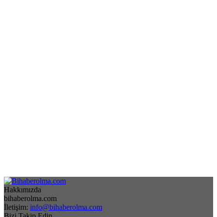
Hakkımızda
bihaberolma.com
İletişim:
info@bihaberolma.com
Bizi Takip Edin