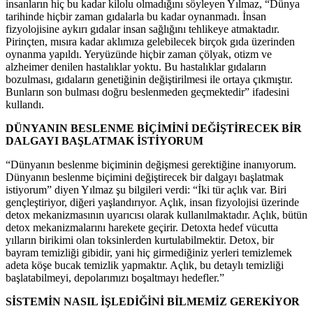
insanların hiç bu kadar kilolu olmadığını söyleyen Yılmaz, “Dünya
tarihinde hiçbir zaman gıdalarla bu kadar oynanmadı. İnsan
fizyolojisine aykırı gıdalar insan sağlığını tehlikeye atmaktadır.
Pirinçten, mısıra kadar aklımıza gelebilecek birçok gıda üzerinden
oynanma yapıldı. Yeryüzünde hiçbir zaman çölyak, otizm ve
alzheimer denilen hastalıklar yoktu. Bu hastalıklar gıdaların
bozulması, gıdaların genetiğinin değiştirilmesi ile ortaya çıkmıştır.
Bunların son bulması doğru beslenmeden geçmektedir” ifadesini
kullandı.
DÜNYANIN BESLENME BİÇİMİNİ DEĞİŞTİRECEK BİR
DALGAYI BAŞLATMAK İSTİYORUM
“Dünyanın beslenme biçiminin değişmesi gerektiğine inanıyorum.
Dünyanın beslenme biçimini değiştirecek bir dalgayı başlatmak
istiyorum” diyen Yılmaz şu bilgileri verdi: “İki tür açlık var. Biri
gençleştiriyor, diğeri yaşlandırıyor. Açlık, insan fizyolojisi üzerinde
detox mekanizmasının uyarıcısı olarak kullanılmaktadır. Açlık, bütün
detox mekanizmalarını harekete geçirir. Detoxta hedef vücutta
yılların birikimi olan toksinlerden kurtulabilmektir. Detox, bir
bayram temizliği gibidir, yani hiç girmediğiniz yerleri temizlemek
adeta köşe bucak temizlik yapmaktır. Açlık, bu detaylı temizliği
başlatabilmeyi, depolarımızı boşaltmayı hedefler.”
SİSTEMİN NASIL İŞLEDİĞİNİ BİLMEMİZ GEREKİYOR