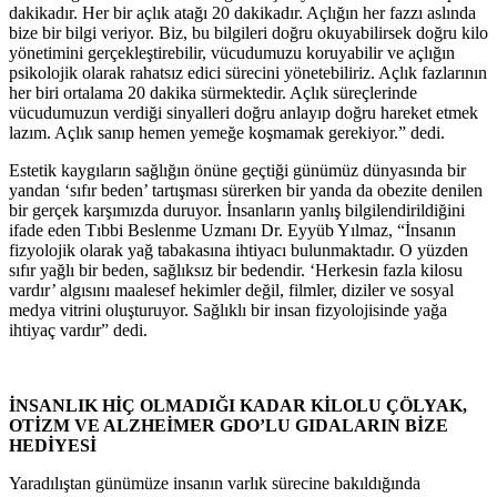
dakikadır. Her bir açlık atağı 20 dakikadır. Açlığın her fazzı aslında
bize bir bilgi veriyor. Biz, bu bilgileri doğru okuyabilirsek doğru kilo
yönetimini gerçekleştirebilir, vücudumuzu koruyabilir ve açlığın
psikolojik olarak rahatsız edici sürecini yönetebiliriz. Açlık fazlarının
her biri ortalama 20 dakika sürmektedir. Açlık süreçlerinde
vücudumuzun verdiği sinyalleri doğru anlayıp doğru hareket etmek
lazım. Açlık sanıp hemen yemeğe koşmamak gerekiyor.” dedi.
Estetik kaygıların sağlığın önüne geçtiği günümüz dünyasında bir
yandan ‘sıfır beden’ tartışması sürerken bir yanda da obezite denilen
bir gerçek karşımızda duruyor. İnsanların yanlış bilgilendirildiğini
ifade eden Tıbbi Beslenme Uzmanı Dr. Eyyüb Yılmaz, “İnsanın
fizyolojik olarak yağ tabakasına ihtiyacı bulunmaktadır. O yüzden
sıfır yağlı bir beden, sağlıksız bir bedendir. ‘Herkesin fazla kilosu
vardır’ algısını maalesef hekimler değil, filmler, diziler ve sosyal
medya vitrini oluşturuyor. Sağlıklı bir insan fizyolojisinde yağa
ihtiyaç vardır” dedi.
İNSANLIK HİÇ OLMADIĞI KADAR KİLOLU ÇÖLYAK,
OTİZM VE ALZHEİMER GDO’LU GIDALARIN BİZE
HEDİYESİ
Yaradılıştan günümüze insanın varlık sürecine bakıldığında