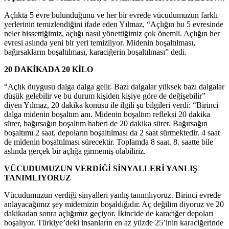
Açlıkta 5 evre bulunduğunu ve her bir evrede vücudumuzun farklı
yerlerinin temizlendiğini ifade eden Yılmaz, “Açlığın bu 5 evresinde
neler hissettiğimiz, açlığı nasıl yönettiğimiz çok önemli. Açlığın her
evresi aslında yeni bir yeri temizliyor. Midenin boşaltılması,
bağırsakların boşaltılması, karaciğerin boşaltılması” dedi.
20 DAKİKADA 20 KİLO
“Açlık duygusu dalga dalga gelir. Bazı dalgalar yüksek bazı dalgalar
düşük gelebilir ve bu durum kişiden kişiye göre de değişebilir”
diyen Yılmaz, 20 dakika konusu ile ilgili şu bilgileri verdi: “Birinci
dalga midenin boşaltım anı. Midenin boşaltım refleksi 20 dakika
sürer, bağırsağın boşaltım haberi de 20 dakika sürer. Bağırsağın
boşaltımı 2 saat, depoların boşaltılması da 2 saat sürmektedir. 4 saat
de midenin boşaltılması sürecektir. Toplamda 8 saat. 8. saatte bile
aslında gerçek bir açlığa girmemiş olabiliriz.
VÜCUDUMUZUN VERDİĞİ SİNYALLERİ YANLIŞ
TANIMLIYORUZ
Vücudumuzun verdiği sinyalleri yanlış tanımlıyoruz. Birinci evrede
anlayacağımız şey midemizin boşaldığıdır. Aç değilim diyoruz ve 20
dakikadan sonra açlığımız geçiyor. İkincide de karaciğer depoları
boşalıyor. Türkiye’deki insanların en az yüzde 25’inin karaciğerinde