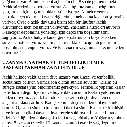
yağlanma var. Bunun sebebi açlık sürecini 8 saate getirememektir.
Açlık süreçlerini sabote ediyoruz. Acıktığımız zaman açlığımızı
yatıştırmak için atıştırmalıklara yöneliyoruz. Anneler yemek
yaparken çocuklarına kıyamadığı için yemek olana kadar atıştırmalık
veriyor. Oysa o açlık duygusu bizim için bir lütuftur. Açlık
durumunda iken toksinleri yakıyoruz. Yaşlanmış hücreleri atıyoruz.
Karaciğer depolarına yöneldiği için depoların boşaltılmasını
sağlıyoruz. Açlık haliyle karaciğer depolarını tam boşaltacakken
süreci sabote ediyoruz ve bir atıştırmalıkla karaciğer depolarının
boşaltılmasını engelliyoruz. Ve karaciğerin yağlanma sürecine neden
oluyoruz.”
UZANMAK, YATMAK VE TEMBELLİK ETMEK
KASLARI YAKMANIZA NEDEN OLUR
Açlık halinde vakit geçsin diye uzanıp yattığımızı ve tembelliği
seçtiğimizi belirten Yılmaz son olarak şunları söyledi: “Bizim bu
süreçte kaslara yük bindirmemiz gerekiyor. Tembellik yaparak kaslar
bana lazım değil diyoruz ve böylelikle vücudun kasları yakmasına
neden oluyoruz. Açlık halinde kan şekerim düştü diye hemen
atıştırmalıklara sarılırız. Kan şekerinin düşmesinden dolayı panik
oluruz. Oysa bu sürecin toplamı 20 dakika sürer. Kan şekerim düştü
diye insanlar çikolataya, tatlıya, reçele saldırıyor. İnsanlar burada
bilgi eksikliğinden dolayı çok ciddi tuzağa düşüyor. Yağların yıkılım
evresi 5. ve son evredir. 10. saatten sonraki evrede yağ deponuz