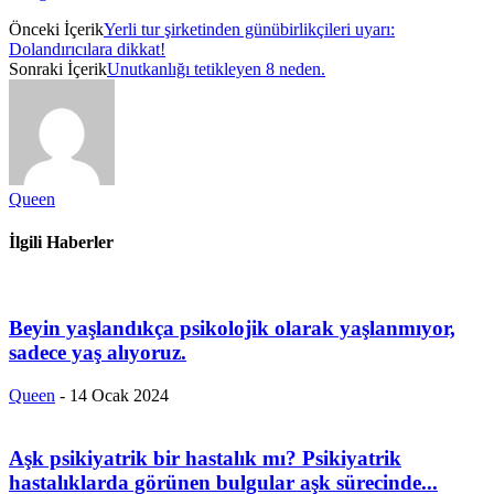
Önceki İçerik
Yerli tur şirketinden günübirlikçileri uyarı:
Dolandırıcılara dikkat!
Sonraki İçerik
Unutkanlığı tetikleyen 8 neden.
Queen
İlgili Haberler
Beyin yaşlandıkça psikolojik olarak yaşlanmıyor,
sadece yaş alıyoruz.
Queen
-
14 Ocak 2024
Aşk psikiyatrik bir hastalık mı? Psikiyatrik
hastalıklarda görünen bulgular aşk sürecinde...