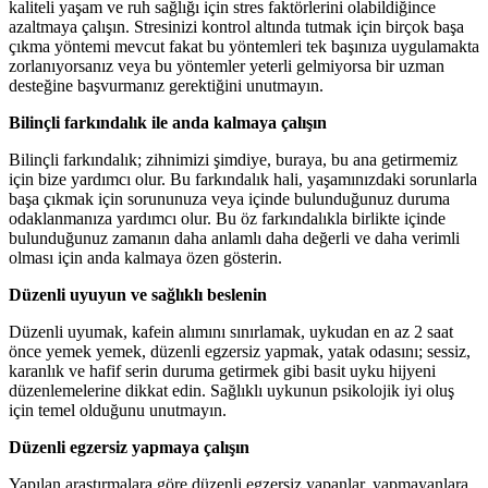
kaliteli yaşam ve ruh sağlığı için stres faktörlerini olabildiğince
azaltmaya çalışın. Stresinizi kontrol altında tutmak için birçok başa
çıkma yöntemi mevcut fakat bu yöntemleri tek başınıza uygulamakta
zorlanıyorsanız veya bu yöntemler yeterli gelmiyorsa bir uzman
desteğine başvurmanız gerektiğini unutmayın.
Bilinçli farkındalık ile anda kalmaya çalışın
Bilinçli farkındalık; zihnimizi şimdiye, buraya, bu ana getirmemiz
için bize yardımcı olur. Bu farkındalık hali, yaşamınızdaki sorunlarla
başa çıkmak için sorununuza veya içinde bulunduğunuz duruma
odaklanmanıza yardımcı olur. Bu öz farkındalıkla birlikte içinde
bulunduğunuz zamanın daha anlamlı daha değerli ve daha verimli
olması için anda kalmaya özen gösterin.
Düzenli uyuyun ve sağlıklı beslenin
Düzenli uyumak, kafein alımını sınırlamak, uykudan en az 2 saat
önce yemek yemek, düzenli egzersiz yapmak, yatak odasını; sessiz,
karanlık ve hafif serin duruma getirmek gibi basit uyku hijyeni
düzenlemelerine dikkat edin. Sağlıklı uykunun psikolojik iyi oluş
için temel olduğunu unutmayın.
Düzenli egzersiz yapmaya çalışın
Yapılan araştırmalara göre düzenli egzersiz yapanlar, yapmayanlara