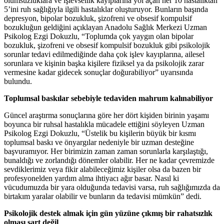
olumsuzluklara ve işlevsellik kayıplarına yol açan her 10 hastalıktan
5’ini ruh sağlığıyla ilgili hastalıklar oluşturuyor. Bunların başında
depresyon, bipolar bozukluk, şizofreni ve obsesif kompulsif
bozukluğun geldiğini açıklayan Anadolu Sağlık Merkezi Uzman
Psikolog Ezgi Dokuzlu, “Toplumda çok yaygın olan bipolar
bozukluk, şizofreni ve obsesif kompulsif bozukluk gibi psikolojik
sorunlar tedavi edilmediğinde daha çok işlev kayıplarına, ailesel
sorunlara ve kişinin başka kişilere fiziksel ya da psikolojik zarar
vermesine kadar gidecek sonuçlar doğurabiliyor” uyarısında
bulundu.
Toplumsal baskılar sebebiyle tedaviden mahrum kalınabiliyor
Güncel araştırma sonuçlarına göre her dört kişiden birinin yaşamı
boyunca bir ruhsal hastalıkla mücadele ettiğini söyleyen Uzman
Psikolog Ezgi Dokuzlu, “Üstelik bu kişilerin büyük bir kısmı
toplumsal baskı ve önyargılar nedeniyle bir uzman desteğine
başvuramıyor. Her birimizin zaman zaman sorunlarla karşılaştığı,
bunaldığı ve zorlandığı dönemler olabilir. Her ne kadar çevremizde
sevdiklerimiz veya fikir alabileceğimiz kişiler olsa da bazen bir
profesyonelden yardım alma ihtiyacı ağır basar. Nasıl ki
vücudumuzda bir yara olduğunda tedavisi varsa, ruh sağlığımızda da
birtakım yaralar olabilir ve bunların da tedavisi mümkün” dedi.
Psikolojik destek almak için gün yüzüne çıkmış bir rahatsızlık
olması şart değil