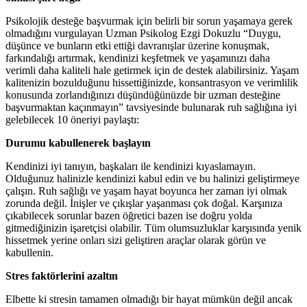
Psikolojik desteğe başvurmak için belirli bir sorun yaşamaya gerek
olmadığını vurgulayan Uzman Psikolog Ezgi Dokuzlu “Duygu,
düşünce ve bunların etki ettiği davranışlar üzerine konuşmak,
farkındalığı artırmak, kendinizi keşfetmek ve yaşamınızı daha
verimli daha kaliteli hale getirmek için de destek alabilirsiniz. Yaşam
kalitenizin bozulduğunu hissettiğinizde, konsantrasyon ve verimlilik
konusunda zorlandığınızı düşündüğünüzde bir uzman desteğine
başvurmaktan kaçınmayın” tavsiyesinde bulunarak ruh sağlığına iyi
gelebilecek 10 öneriyi paylaştı:
Durumu kabullenerek başlayın
Kendinizi iyi tanıyın, başkaları ile kendinizi kıyaslamayın.
Olduğunuz halinizle kendinizi kabul edin ve bu halinizi geliştirmeye
çalışın. Ruh sağlığı ve yaşam hayat boyunca her zaman iyi olmak
zorunda değil. İnişler ve çıkışlar yaşanması çok doğal. Karşınıza
çıkabilecek sorunlar bazen öğretici bazen ise doğru yolda
gitmediğinizin işaretçisi olabilir. Tüm olumsuzluklar karşısında yenik
hissetmek yerine onları sizi geliştiren araçlar olarak görün ve
kabullenin.
Stres faktörlerini azaltın
Elbette ki stresin tamamen olmadığı bir hayat mümkün değil ancak