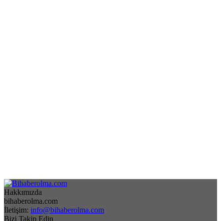
Hakkımızda
bihaberolma.com
İletişim:
info@bihaberolma.com
Bizi Takip Edin